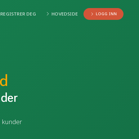
REGISTRER DEG
HOVEDSIDE
LOGG INN
ed
nder
le kunder