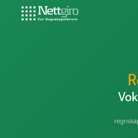
R
Vok
regnskap