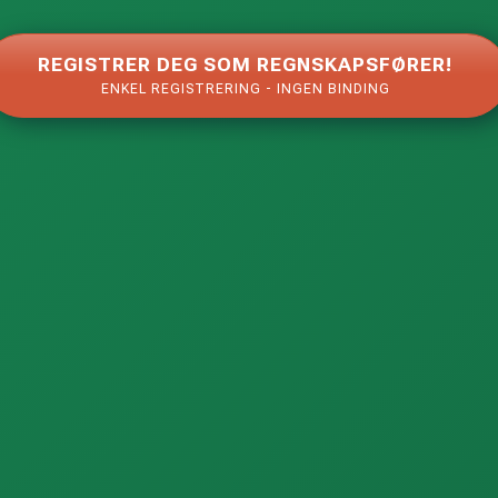
REGISTRER DEG SOM REGNSKAPSFØRER!
ENKEL REGISTRERING - INGEN BINDING