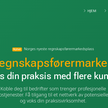
HJEM
Norges nyeste regnskapsførermarkedsplass
Nyhet
egnskapsførermark
s din praksis med flere ku
Koble deg til bedrifter som trenger profesjonelle
stjenester. Få tilgang til et nettverk av potensiel
og voks din praksisvirksomhet.